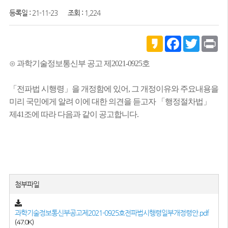
등록일 :
21-11-23
조회 :
1,224
K
F
T
P
a
a
w
r
k
c
i
i
⊙ 과학기술정보통신부 공고 제2021-0925호
a
e
t
n
o
b
t
t
o
e
「전파법 시행령」을 개정함에 있어, 그 개정이유와 주요내용을
o
r
k
미리 국민에게 알려 이에 대한 의견을 듣고자 「행정절차법」
제41조에 따라 다음과 같이 공고합니다.
첨부파일
과학기술정보통신부공고제2021-0925호전파법시행령일부개정령안.pdf
(47.0K)