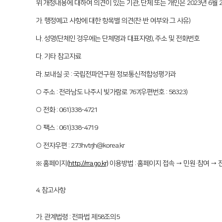
위 개정내용에 대하여 의견이 있는 기관, 단체 또는 개인은 2023년 6
가. 행정예고 사항에 대한 항목별 의견(찬·반 여부와 그 사유)
나. 성명(단체인 경우에는 단체명과 대표자명), 주소 및 전화번호
다. 기타 참고자료
라. 보내실 곳 : 국립전파연구원 정보통신적합성평가과
○ 주소 : 전라남도 나주시 빛가람로 767(우편번호 : 58323)
○ 전화 : 061)338-4721
○ 팩스 : 061)338-4719
○ 전자우편 : 273hvtrjh@korea.kr
※ 홈페이지(
http://rra.go.kr)
이용방법 : 홈페이지 접속 → 민원·참여 →
4. 참고사항
가. 관계법령 : 전파법 제58조의5