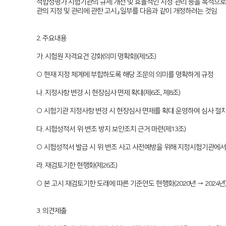
적합성평가 시험기관의 규제 개선 및 효율적인 지정·관리 등을 목적으로 
관의 지정 및 관리에 관한 고시」 일부를 다음과 같이 개정하려는 것임
2. 주요내용
가. 시험원 자격요건 강화(의미 명확화)(제5조)
○ 현재 지정 체계에 부합하도록 해당 조문의 의미를 명확하게 규정
나. 지정사항 변경 시 현장심사 면제 확대(제6조, 제8조)
○ 시험기관 지정사항 변경 시 현장심사 면제를 확대 운영하여 심사 절
다. 시험성적서 위·변조 방지 보안조치 근거 마련(제13조)
○ 시험성적서 발급 시 위·변조 사고 사전예방을 위해 지정시험기관에서 
라. 재검토기한 현행화(제26조)
○ 본 고시 재검토기한 도래에 따른 기준연도 현행화(2020년 → 2024년
3. 의견제출