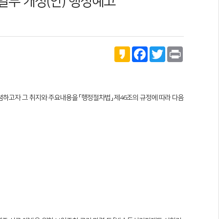
 일부 개정(안) 행정예고
K
F
T
P
a
a
w
r
k
c
i
i
a
e
t
n
o
b
t
t
o
e
o
r
 수렴하고자 그 취지와 주요내용을 「행정절차법」 제46조의 규정에 따라 다음
k