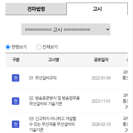
전파법령
고시
현행보기
전체보기
구분
고시명
공포일자
공
과학
현
01. 무선설비규칙
2022-01-04
통신부
과학
02. 방송표준방식 및 방송업무용
현
2023-11-01
통신부
무선설비의 기술기준
202
03. 신고하지 아니하고 개설할
과학
현
수 있는 무선국용 무선설비의
2026-02-10
통신부
기술기준
202