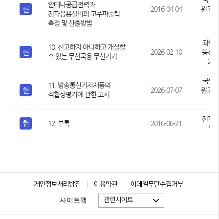
안테나공급전력과
현
2016-04-04
원고시 
전파응용설비의 고주파출력
-
측정 및 산출방법
과학
10. 신고하지 아니하고 개설할
현
2026-02-10
통신부
수 있는 무선국용 무선기기
202
국립
11. 방송통신기자재등의
현
2026-07-07
원고시 
적합성평가에 관한 고시
-
전파법
현
12. 부록
2016-06-21
별표 
개인정보처리방침
이용약관
이메일무단수집거부
관련사이트
사이트맵