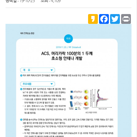
등록일 :
19-10-25
조회 :
4,109
K
F
T
P
a
a
w
r
k
c
i
i
a
e
t
n
o
b
t
t
o
e
o
r
k